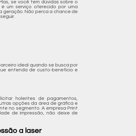
. Mas, se você tem dúvidas sobre o
 é um serviço oferecido por uma
a geração. Não perca a chance de
seguir.
parceiro ideal quando se busca por
ue entenda de custo-benefício e
icitar holerites de pagamentos,
utras opções da área de gráfica e
ente no segmento. A empresa Print
dade de impressão, não deixe de
ssão a laser