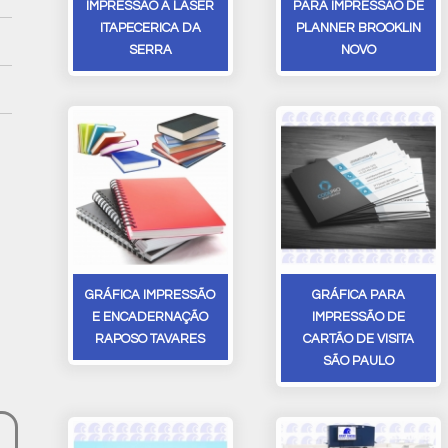
IMPRESSÃO A LASER
PARA IMPRESSÃO DE
ITAPECERICA DA
PLANNER BROOKLIN
SERRA
NOVO
GRÁFICA IMPRESSÃO
GRÁFICA PARA
E ENCADERNAÇÃO
IMPRESSÃO DE
RAPOSO TAVARES
CARTÃO DE VISITA
SÃO PAULO