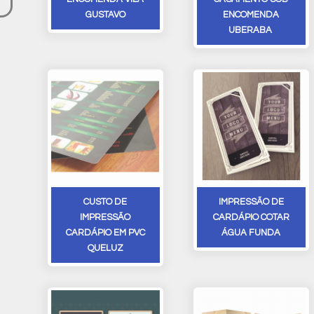
GUSTAVO
ENCOMENDA
UBERABA
CUSTO DE
IMPRESSÃO DE
IMPRESSÃO
CARDÁPIO COTAR
CARDÁPIO EM PVC
ÁGUA FUNDA
QUELUZ