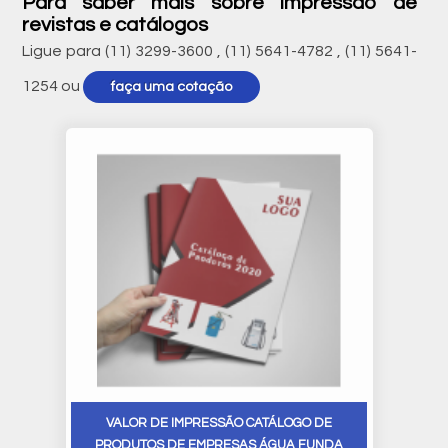
Para saber mais sobre impressão de
revistas e catálogos
Ligue para
(11) 3299-3600
,
(11) 5641-4782
,
(11) 5641-
1254
ou
faça uma cotação
VALOR DE IMPRESSÃO CATÁLOGO DE
PRODUTOS DE EMPRESAS ÁGUA FUNDA