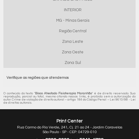
INTERIOR
MG - Minas Gerais
Região Central
Zona Leste
Zona Oeste
Zona Sul
Verifique as regiões que atendemos
O conteúdo do texto "
Bloco Atestado Fisioterapia Maranhão
" é de direito reservado. Sua
reprodução, parcial ou total, mesmo citando nossos links, é proibida sem a autorização do
autor. Crime de violação de direito autoral – artigo 184 do Código Penal –
Lei 9610/98 - Lei
de direitos autorais
.
Print Center
Rua Carmo do Rio Verde, 241, Cj. 21 ao 24 - Jardim Caravelas
São Paulo - SP - CEP: 04729-010