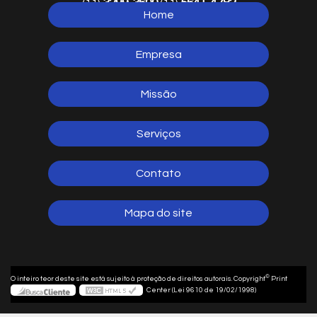
3299-3600
5641-4782
(11)
(11)
Home
5641-1254
(11)
Empresa
Missão
Serviços
Contato
Mapa do site
©
O inteiro teor deste site está sujeito à proteção de direitos autorais. Copyright
Print
Center (Lei 9610 de 19/02/1998)