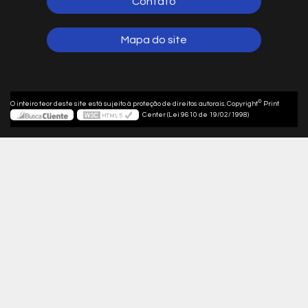
Contato
Mapa do site
©
O inteiro teor deste site está sujeito à proteção de direitos autorais. Copyright
Print
Center (Lei 9610 de 19/02/1998)