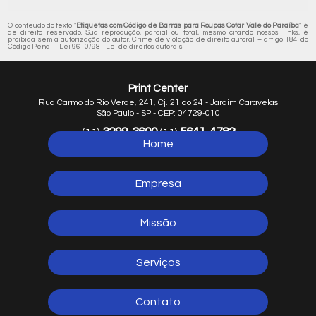
O conteúdo do texto "
Etiquetas com Código de Barras para Roupas Cotar Vale do Paraíba
" é
de direito reservado. Sua reprodução, parcial ou total, mesmo citando nossos links, é
proibida sem a autorização do autor. Crime de violação de direito autoral – artigo 184 do
Código Penal –
Lei 9610/98 - Lei de direitos autorais
.
Print Center
Rua Carmo do Rio Verde, 241, Cj. 21 ao 24 - Jardim Caravelas
São Paulo - SP - CEP: 04729-010
3299-3600
5641-4782
(11)
(11)
Home
5641-1254
(11)
Empresa
Missão
Serviços
Contato