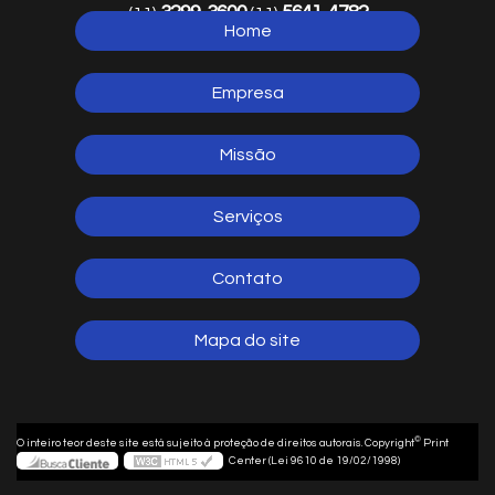
3299-3600
5641-4782
(11)
(11)
Home
5641-1254
(11)
Empresa
Missão
Serviços
Contato
Mapa do site
©
O inteiro teor deste site está sujeito à proteção de direitos autorais. Copyright
Print
Center (Lei 9610 de 19/02/1998)