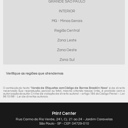
GRANDE SÃO PAULO
INTERIOR
MG - Minas Gerais
Região Central
Zona Leste
Zona Oeste
Zona Sul
Verifique as regiões que atendemos
O conteúdo do texto "
Venda de Etiquetas com Código de Barras Brooklin Novo
" é de direito
reservado. Sua reprodução, parcial ou total, mesmo citando nossos links, é proibida sem a
autorização do autor. Crime de violação de direito autoral – artigo 184 do Código Penal –
Lei
9610/98 - Lei de direitos autorais
.
Print Center
Rua Carmo do Rio Verde, 241, Cj. 21 ao 24 - Jardim Caravelas
São Paulo - SP - CEP: 04729-010