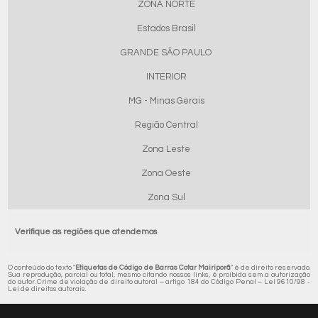
ZONA NORTE
Estados Brasil
GRANDE SÃO PAULO
INTERIOR
MG - Minas Gerais
Região Central
Zona Leste
Zona Oeste
Zona Sul
Verifique as regiões que atendemos
O conteúdo do texto "
Etiquetas de Código de Barras Cotar Mairiporã
" é de direito reservado.
Sua reprodução, parcial ou total, mesmo citando nossos links, é proibida sem a autorização
do autor. Crime de violação de direito autoral – artigo 184 do Código Penal –
Lei 9610/98 -
Lei de direitos autorais
.