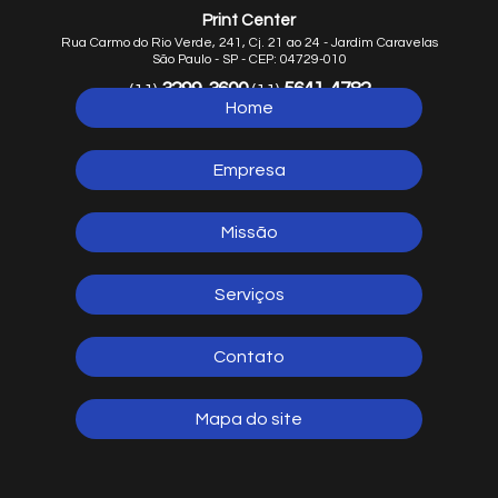
Print Center
Rua Carmo do Rio Verde, 241, Cj. 21 ao 24 - Jardim Caravelas
São Paulo - SP - CEP: 04729-010
3299-3600
5641-4782
(11)
(11)
Home
5641-1254
(11)
Empresa
Missão
Serviços
Contato
Mapa do site