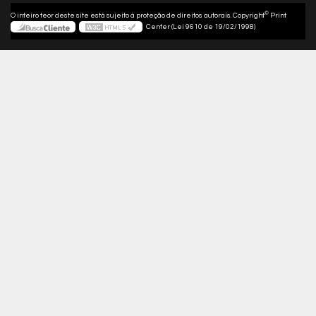
©
O inteiro teor deste site está sujeito à proteção de direitos autorais. Copyright
Print
Center (Lei 9610 de 19/02/1998)