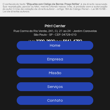
O conteúdo do texto "
Etiquetas com Código de Barras Preço Itatiba
" é de direito reservado.
Sua reprodução, parcial ou total, mesmo citando nossos links, é proibida sem a autorização
do autor. Crime de violação de direito autoral – artigo 184 do Código Penal –
Lei 9610/98 -
Lei de direitos autorais
.
Print Center
Rua Carmo do Rio Verde, 241, Cj. 21 ao 24 - Jardim Caravelas
São Paulo - SP - CEP: 04729-010
3299-3600
5641-4782
(11)
(11)
Home
5641-1254
(11)
Empresa
Missão
Serviços
Contato