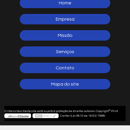
Home
5641-1254
(11)
Empresa
Missão
Serviços
Contato
Mapa do site
©
O inteiro teor deste site está sujeito à proteção de direitos autorais. Copyright
Print
Center (Lei 9610 de 19/02/1998)