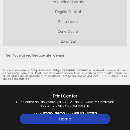
MG - Minas Gerais
Região Central
Zona Leste
Zona Oeste
Zona Sul
Verifique as regiões que atendemos
O conteúdo do texto "
Etiquetas com Código de Barras Pirituba
" é de direito reservado. Sua
reprodução, parcial ou total, mesmo citando nossos links, é proibida sem a autorização do
autor. Crime de violação de direito autoral – artigo 184 do Código Penal –
Lei 9610/98 - Lei
de direitos autorais
.
Print Center
Rua Carmo do Rio Verde, 241, Cj. 21 ao 24 - Jardim Caravelas
São Paulo - SP - CEP: 04729-010
3299-3600
5641-4782
(11)
(11)
Home
5641-1254
(11)