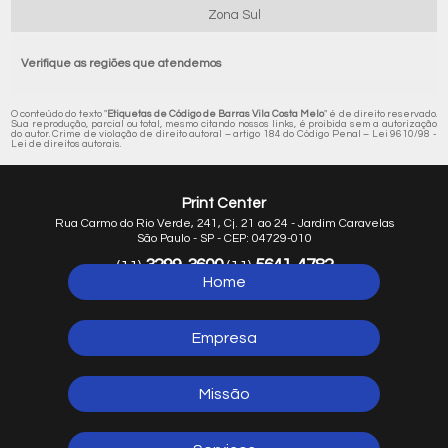
Zona Sul
Verifique as regiões que atendemos
O conteúdo do texto "
Etiquetas de Código de Barras Vila Costa Melo
" é de direito reservado.
Sua reprodução, parcial ou total, mesmo citando nossos links, é proibida sem a autorização
do autor. Crime de violação de direito autoral – artigo 184 do Código Penal –
Lei 9610/98 -
Lei de direitos autorais
.
Print Center
Rua Carmo do Rio Verde, 241, Cj. 21 ao 24 - Jardim Caravelas
São Paulo - SP - CEP: 04729-010
3299-3600
5641-4782
(11)
(11)
Home
5641-1254
(11)
Empresa
Missão