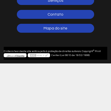
Serviços
Contato
Mapa do site
©
O inteiro teor deste site está sujeito à proteção de direitos autorais. Copyright
Print
Center (Lei 9610 de 19/02/1998)