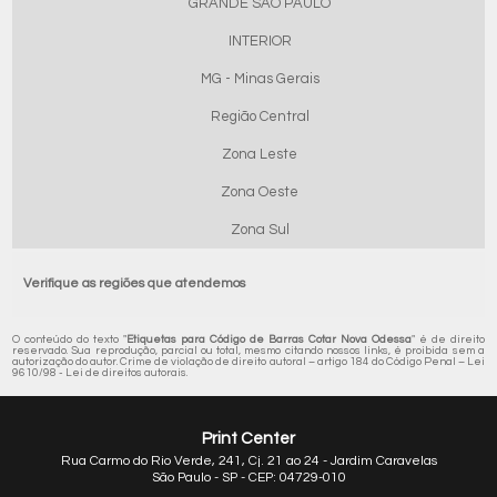
GRANDE SÃO PAULO
INTERIOR
MG - Minas Gerais
Região Central
Zona Leste
Zona Oeste
Zona Sul
Verifique as regiões que atendemos
O conteúdo do texto "
Etiquetas para Código de Barras Cotar Nova Odessa
" é de direito
reservado. Sua reprodução, parcial ou total, mesmo citando nossos links, é proibida sem a
autorização do autor. Crime de violação de direito autoral – artigo 184 do Código Penal –
Lei
9610/98 - Lei de direitos autorais
.
Print Center
Rua Carmo do Rio Verde, 241, Cj. 21 ao 24 - Jardim Caravelas
São Paulo - SP - CEP: 04729-010