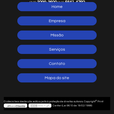
3299-3600
5641-4782
(11)
(11)
Home
5641-1254
(11)
Empresa
Missão
Serviços
Contato
Mapa do site
©
O inteiro teor deste site está sujeito à proteção de direitos autorais. Copyright
Print
Center (Lei 9610 de 19/02/1998)