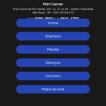
Print Center
Rua Carmo do Rio Verde, 241, Cj. 21 ao 24 - Jardim Caravelas
São Paulo - SP - CEP: 04729-010
3299-3600
5641-4782
(11)
(11)
Home
5641-1254
(11)
Empresa
Missão
Serviços
Contato
Mapa do site