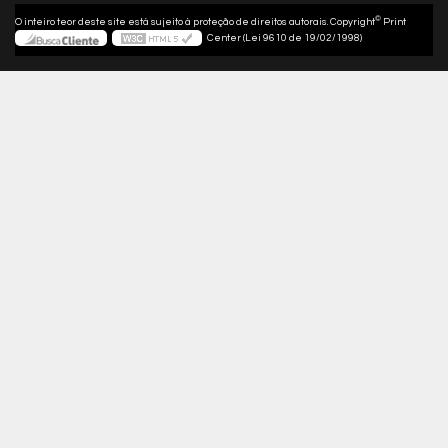
©
O inteiro teor deste site está sujeito à proteção de direitos autorais. Copyright
Print
Center (Lei 9610 de 19/02/1998)