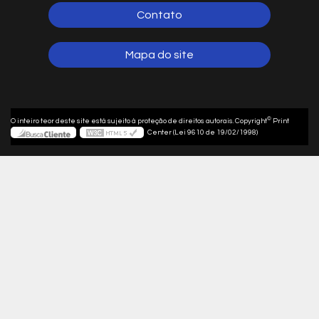
Contato
Mapa do site
©
O inteiro teor deste site está sujeito à proteção de direitos autorais. Copyright
Print
Center (Lei 9610 de 19/02/1998)