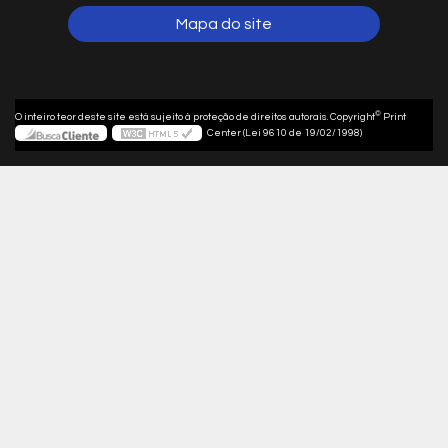
Mapa do site
©
O inteiro teor deste site está sujeito à proteção de direitos autorais. Copyright
Print
Center (Lei 9610 de 19/02/1998)