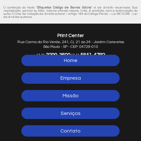
O conteúdo do texto "
Etiquetas Código de Barras Ibiúna
" é de direito reservado. Sua
reprodução, parcial ou total, mesmo citando nossos links, é proibida sem a autorização do
autor. Crime de violação de direito autoral – artigo 184 do Código Penal –
Lei 9610/98 - Lei
de direitos autorais
.
Print Center
Rua Carmo do Rio Verde, 241, Cj. 21 ao 24 - Jardim Caravelas
São Paulo - SP - CEP: 04729-010
3299-3600
5641-4782
(11)
(11)
Home
5641-1254
(11)
Empresa
Missão
Serviços
Contato