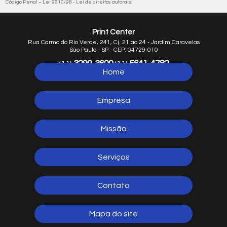
Código Penal –
Lei 9610/98 - Lei de direitos autorais
.
Print Center
Rua Carmo do Rio Verde, 241, Cj. 21 ao 24 - Jardim Caravelas
São Paulo - SP - CEP: 04729-010
3299-3600
5641-4782
(11)
(11)
Home
5641-1254
(11)
Empresa
Missão
Serviços
Contato
Mapa do site