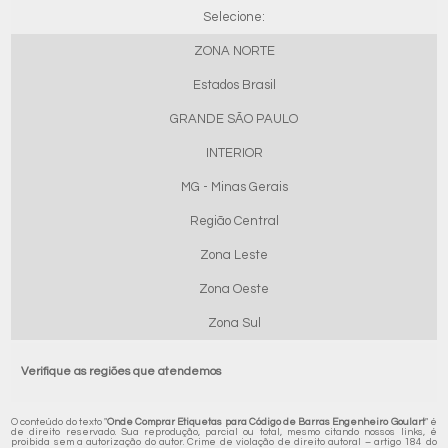
Selecione:
ZONA NORTE
Estados Brasil
GRANDE SÃO PAULO
INTERIOR
MG - Minas Gerais
Região Central
Zona Leste
Zona Oeste
Zona Sul
Verifique as regiões que atendemos
O conteúdo do texto "
Onde Comprar Etiquetas para Código de Barras Engenheiro Goulart
" é
de direito reservado. Sua reprodução, parcial ou total, mesmo citando nossos links, é
proibida sem a autorização do autor. Crime de violação de direito autoral – artigo 184 do