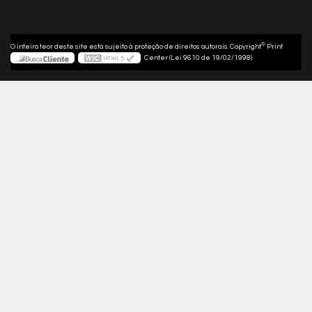
©
O inteiro teor deste site está sujeito à proteção de direitos autorais. Copyright
Print
Center (Lei 9610 de 19/02/1998)