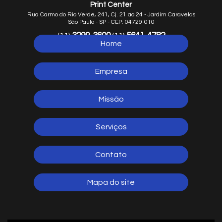
Print Center
Rua Carmo do Rio Verde, 241, Cj. 21 ao 24 - Jardim Caravelas
São Paulo - SP - CEP: 04729-010
3299-3600
5641-4782
(11)
(11)
Home
5641-1254
(11)
Empresa
Missão
Serviços
Contato
Mapa do site