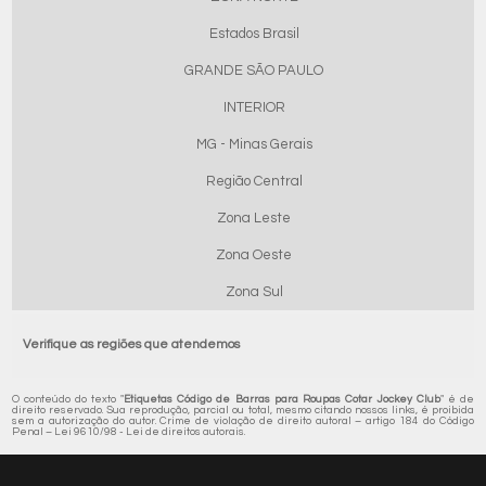
Estados Brasil
GRANDE SÃO PAULO
INTERIOR
MG - Minas Gerais
Região Central
Zona Leste
Zona Oeste
Zona Sul
Verifique as regiões que atendemos
O conteúdo do texto "
Etiquetas Código de Barras para Roupas Cotar Jockey Club
" é de
direito reservado. Sua reprodução, parcial ou total, mesmo citando nossos links, é proibida
sem a autorização do autor. Crime de violação de direito autoral – artigo 184 do Código
Penal –
Lei 9610/98 - Lei de direitos autorais
.