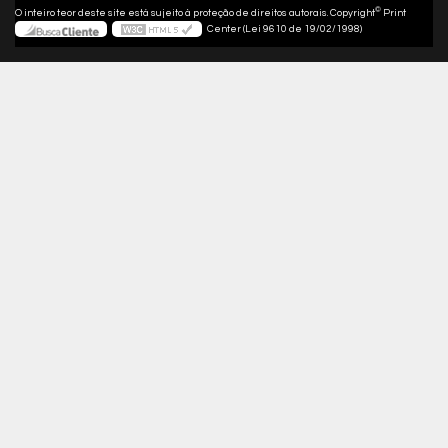
©
O inteiro teor deste site está sujeito à proteção de direitos autorais. Copyright
Print
Center (Lei 9610 de 19/02/1998)