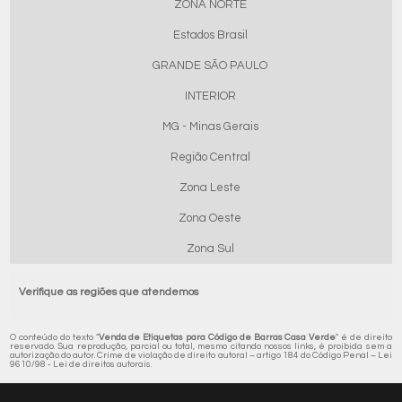
ZONA NORTE
Estados Brasil
GRANDE SÃO PAULO
INTERIOR
MG - Minas Gerais
Região Central
Zona Leste
Zona Oeste
Zona Sul
Verifique as regiões que atendemos
O conteúdo do texto "
Venda de Etiquetas para Código de Barras Casa Verde
" é de direito
reservado. Sua reprodução, parcial ou total, mesmo citando nossos links, é proibida sem a
autorização do autor. Crime de violação de direito autoral – artigo 184 do Código Penal –
Lei
9610/98 - Lei de direitos autorais
.