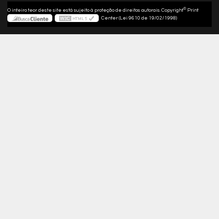
©
O inteiro teor deste site está sujeito à proteção de direitos autorais. Copyright
Print
Center (Lei 9610 de 19/02/1998)