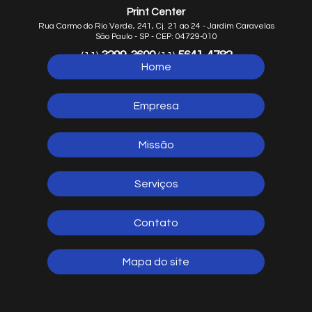
Print Center
Rua Carmo do Rio Verde, 241, Cj. 21 ao 24 - Jardim Caravelas
São Paulo - SP - CEP: 04729-010
3299-3600
5641-4782
(11)
(11)
Home
5641-1254
(11)
Empresa
Missão
Serviços
Contato
Mapa do site