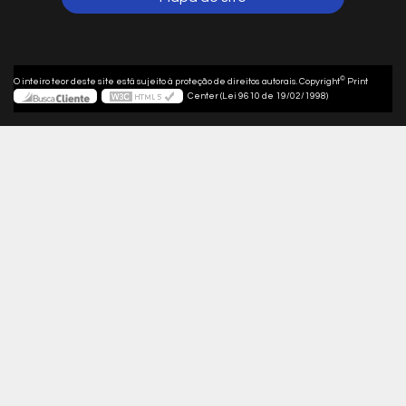
©
O inteiro teor deste site está sujeito à proteção de direitos autorais. Copyright
Print
Center (Lei 9610 de 19/02/1998)