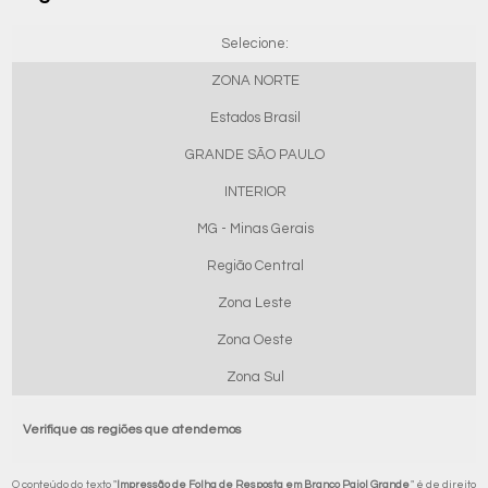
Selecione:
ZONA NORTE
Estados Brasil
GRANDE SÃO PAULO
INTERIOR
MG - Minas Gerais
Região Central
Zona Leste
Zona Oeste
Zona Sul
Verifique as regiões que atendemos
O conteúdo do texto "
Impressão de Folha de Resposta em Branco Paiol Grande
" é de direito