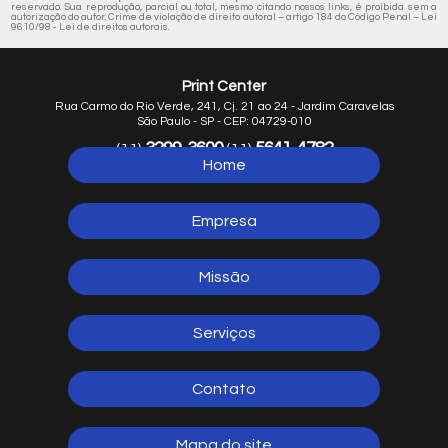
reservado. Sua reprodução, parcial ou total, mesmo citando nossos links, é proibida sem a
autorização do autor. Crime de violação de direito autoral – artigo 184 do Código Penal –
Lei
9610/98 - Lei de direitos autorais
.
Print Center
Rua Carmo do Rio Verde, 241, Cj. 21 ao 24 - Jardim Caravelas
São Paulo - SP - CEP: 04729-010
3299-3600
5641-4782
(11)
(11)
Home
5641-1254
(11)
Empresa
Missão
Serviços
Contato
Mapa do site