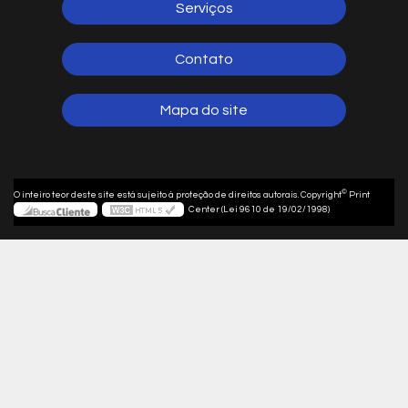
Serviços
Contato
Mapa do site
©
O inteiro teor deste site está sujeito à proteção de direitos autorais. Copyright
Print
Center (Lei 9610 de 19/02/1998)