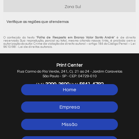
Zona Sul
Verifique as regiões que atendemos
O conteúdo do texto "
Folha de Resposta em Branco Valor Santo André
" é de direito
reservado. Sua reprodução, parcial ou total, mesmo citando nossos links, é proibida sem a
autorização do autor. Crime de violação de direito autoral – artigo 184 do Código Penal –
Lei
9610/98 - Lei de direitos autorais
.
Print Center
Rua Carmo do Rio Verde, 241, Cj. 21 ao 24 - Jardim Caravelas
São Paulo - SP - CEP: 04729-010
3299-3600
5641-4782
(11)
(11)
Home
5641-1254
(11)
Empresa
Missão