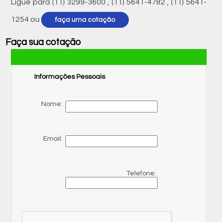
Ligue para
(11) 3299-3600
,
(11) 5641-4782
,
(11) 5641-
1254
ou
faça uma cotação
Faça sua cotação
Informações Pessoais
Nome:
Email:
Telefone: