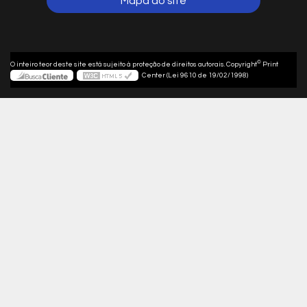
Mapa do site
©
O inteiro teor deste site está sujeito à proteção de direitos autorais. Copyright
Print
Center (Lei 9610 de 19/02/1998)