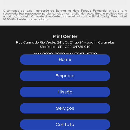
O conteúdo do texto "
Impressão de Banner na Hora Parque Fernanda
" é de direito
reservado. Sua reprodução, parcial ou total, mesmo citando nossos links, é proibida sem a
autorização do autor. Crime de violação de direito autoral – artigo 184 do Código Penal –
Lei
9610/98 - Lei de direitos autorais
.
Print Center
Rua Carmo do Rio Verde, 241, Cj. 21 ao 24 - Jardim Caravelas
São Paulo - SP - CEP: 04729-010
3299-3600
5641-4782
(11)
(11)
Home
5641-1254
(11)
Empresa
Missão
Serviços
Contato