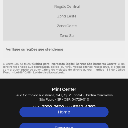
Região Central
Zona Leste
Zona Oeste
Zona Sul
Verifique as regiões que atendemos
O conteúdo do texto "
Gráfica para Impressão Digital Banner São Bernardo Centro
" é de
direito reservado. Sua reprodução, parcial ou total, mesmo citando nossos links, é proibida
sem a autorização do autor. Crime de violação de direito autoral – artigo 184 do Código
Penal –
Lei 9610/98 - Lei de direitos autorais
.
Print Center
Rua Carmo do Rio Verde, 241, Cj. 21 ao 24 - Jardim Caravelas
São Paulo - SP - CEP: 04729-010
3299-3600
5641-4782
(11)
(11)
Home
5641-1254
(11)