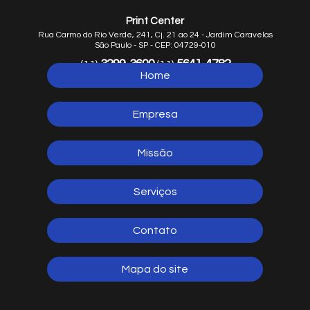
Print Center
Rua Carmo do Rio Verde, 241, Cj. 21 ao 24 - Jardim Caravelas
São Paulo - SP - CEP: 04729-010
3299-3600
5641-4782
(11)
(11)
Home
5641-1254
(11)
Empresa
Missão
Serviços
Contato
Mapa do site