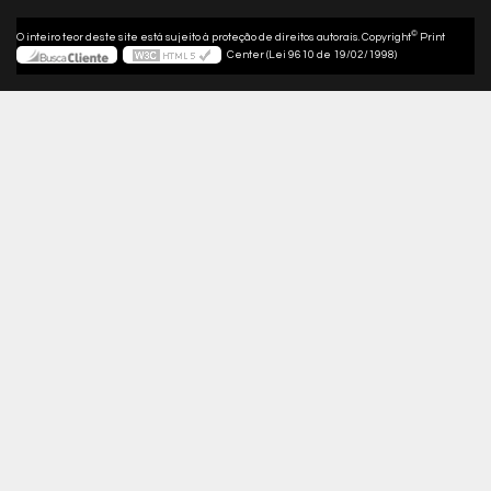
©
O inteiro teor deste site está sujeito à proteção de direitos autorais. Copyright
Print
Center (Lei 9610 de 19/02/1998)