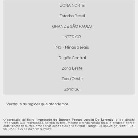
ZONA NORTE
Estados Brasil
GRANDE SÃO PAULO
INTERIOR
MG - Minas Gerais
Região Central
Zona Leste
Zona Oeste
Zona Sul
Verifique as regiões que atendemos
O conteúdo do texto "
Impressão de Banner Preços Jardim De Lorenzo
" é de direito
reservado. Sua reprodução, parcial ou total, mesmo citando nossos links, é proibida sem a
autorização do autor. Crime de violação de direito autoral – artigo 184 do Código Penal –
Lei
9610/98 - Lei de direitos autorais
.