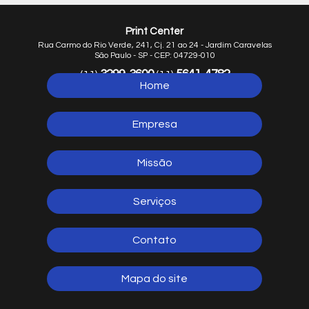
Print Center
Rua Carmo do Rio Verde, 241, Cj. 21 ao 24 - Jardim Caravelas
São Paulo - SP - CEP: 04729-010
3299-3600
5641-4782
(11)
(11)
Home
5641-1254
(11)
Empresa
Missão
Serviços
Contato
Mapa do site