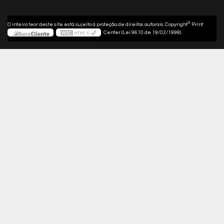
©
O inteiro teor deste site está sujeito à proteção de direitos autorais. Copyright
Print
Center (Lei 9610 de 19/02/1998)