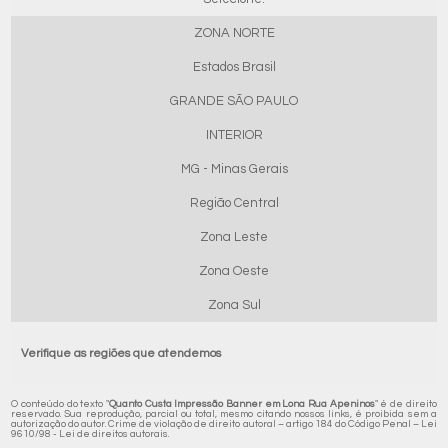
ZONA NORTE
Estados Brasil
GRANDE SÃO PAULO
INTERIOR
MG - Minas Gerais
Região Central
Zona Leste
Zona Oeste
Zona Sul
Verifique as regiões que atendemos
O conteúdo do texto "
Quanto Custa Impressão Banner em Lona Rua Apeninos
" é de direito
reservado. Sua reprodução, parcial ou total, mesmo citando nossos links, é proibida sem a
autorização do autor. Crime de violação de direito autoral – artigo 184 do Código Penal –
Lei
9610/98 - Lei de direitos autorais
.