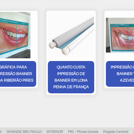
GRÁFICA PARA
QUANTO CUSTA
IMPRESSÃO 
PRESSÃO BANNER
IMPRESSÃO DE
BANNER 
A RIBEIRÃO PIRES
BANNER EM LONA
AZEVE
PENHA DE FRANÇA
l
GRANDE SÃO PAULO
INTERIOR
MG - Minas Gerais
Região Central