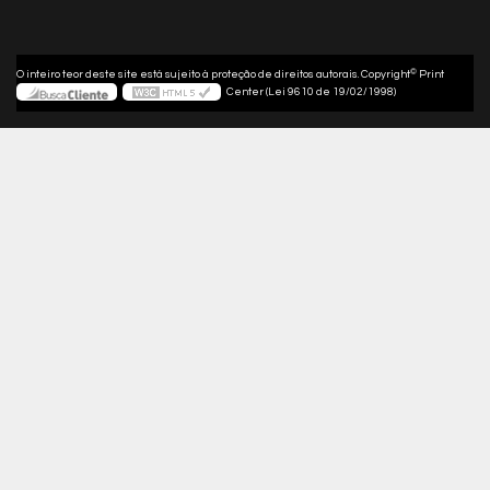
©
O inteiro teor deste site está sujeito à proteção de direitos autorais. Copyright
Print
Center (Lei 9610 de 19/02/1998)