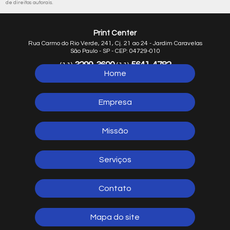
de direitos autorais
.
Print Center
Rua Carmo do Rio Verde, 241, Cj. 21 ao 24 - Jardim Caravelas
São Paulo - SP - CEP: 04729-010
3299-3600
5641-4782
(11)
(11)
Home
5641-1254
(11)
Empresa
Missão
Serviços
Contato
Mapa do site