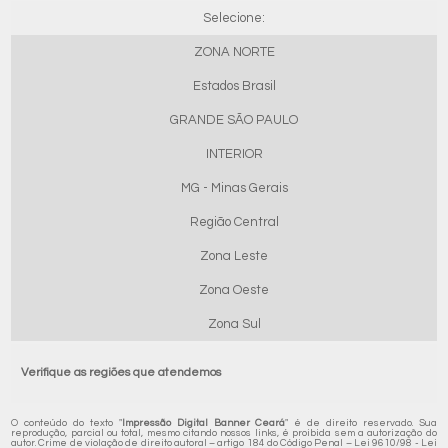
Selecione:
ZONA NORTE
Estados Brasil
GRANDE SÃO PAULO
INTERIOR
MG - Minas Gerais
Região Central
Zona Leste
Zona Oeste
Zona Sul
Verifique as regiões que atendemos
O conteúdo do texto "
Impressão Digital Banner Ceará
" é de direito reservado. Sua
reprodução, parcial ou total, mesmo citando nossos links, é proibida sem a autorização do
autor. Crime de violação de direito autoral – artigo 184 do Código Penal –
Lei 9610/98 - Lei