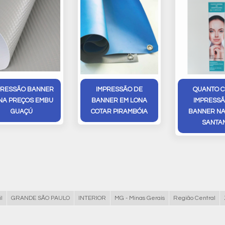
PRESSÃO BANNER
IMPRESSÃO DE
QUANTO C
NA PREÇOS EMBU
BANNER EM LONA
IMPRESSÃ
GUAÇÚ
COTAR PIRAMBÓIA
BANNER NA
SANTA
l
GRANDE SÃO PAULO
INTERIOR
MG - Minas Gerais
Região Central