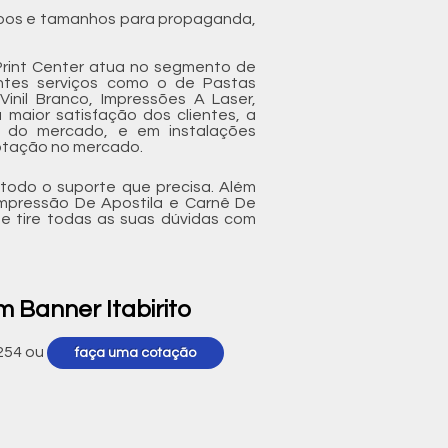
tipos e tamanhos para propaganda,
 Print Center atua no segmento de
ientes serviços como o de Pastas
Vinil Branco, Impressões A Laser,
a maior satisfação dos clientes, a
is do mercado, e em instalações
cotação no mercado.
 todo o suporte que precisa. Além
Impressão De Apostila e Carnê De
e tire todas as suas dúvidas com
 Banner Itabirito
254
ou
faça uma cotação