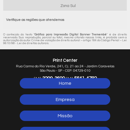
Zona Sul
Verifique as regiões que atendemos
O conteúdo do texto "
Gráfica para Impressão Digital Banner Tremembé
" é de direito
reservado. Sua reprodução, parcial ou total, mesmo citando nossos links, é proibida sem a
autorização do autor. Crime de violação de direito autoral – artigo 184 do Código Penal –
Lei
9610/98 - Lei de direitos autorais
.
Print Center
Rua Carmo do Rio Verde, 241, Cj. 21 ao 24 - Jardim Caravelas
São Paulo - SP - CEP: 04729-010
3299-3600
5641-4782
(11)
(11)
Home
5641-1254
(11)
Empresa
Missão