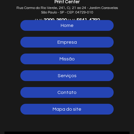
Print Center
Rua Carmo do Rio Verde, 241, Cj. 21 ao 24 - Jardim Caravelas
São Paulo - SP - CEP: 04729-010
3299-3600
5641-4782
(11)
(11)
Home
5641-1254
(11)
Empresa
Missão
Serviços
Contato
Mapa do site