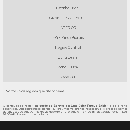
Estados Brasil
GRANDE SÃO PAULO
INTERIOR
MG - Minas Gerais
Região Central
Zona Leste
Zona Oeste
Zona Sul
Verifique as regiões que atendemos
O conteúdo do texto "
Impressão de Banner em Lona Cotar Parque Bristol
" é de direito
reservado. Sua reprodução, parcial ou total, mesmo citando nossos links, é proibida sem a
autorização do autor. Crime de violação de direito autoral – artigo 184 do Código Penal –
Lei
9610/98 - Lei de direitos autorais
.