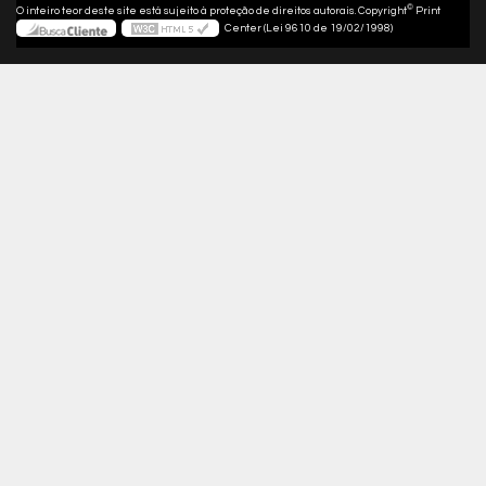
©
O inteiro teor deste site está sujeito à proteção de direitos autorais. Copyright
Print
Center (Lei 9610 de 19/02/1998)