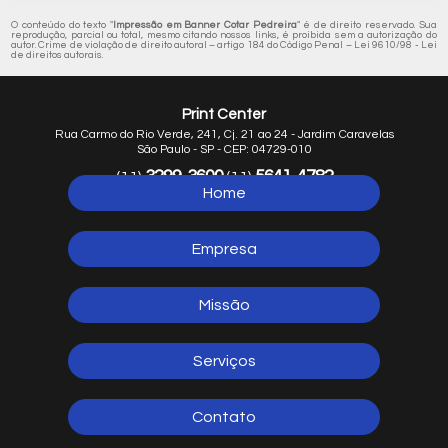
O conteúdo do texto "
Impressão em Banner Cotar Pedreira
" é de direito reservado. Sua
reprodução, parcial ou total, mesmo citando nossos links, é proibida sem a autorização do
autor. Crime de violação de direito autoral – artigo 184 do Código Penal –
Lei 9610/98 - Lei
de direitos autorais
.
Print Center
Rua Carmo do Rio Verde, 241, Cj. 21 ao 24 - Jardim Caravelas
São Paulo - SP - CEP: 04729-010
3299-3600
5641-4782
(11)
(11)
Home
5641-1254
(11)
Empresa
Missão
Serviços
Contato