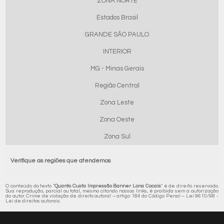
ZONA NORTE
Estados Brasil
GRANDE SÃO PAULO
INTERIOR
MG - Minas Gerais
Região Central
Zona Leste
Zona Oeste
Zona Sul
Verifique as regiões que atendemos
O conteúdo do texto "
Quanto Custa Impressão Banner Lona Cocais
" é de direito reservado.
Sua reprodução, parcial ou total, mesmo citando nossos links, é proibida sem a autorização
do autor. Crime de violação de direito autoral – artigo 184 do Código Penal –
Lei 9610/98 -
Lei de direitos autorais
.