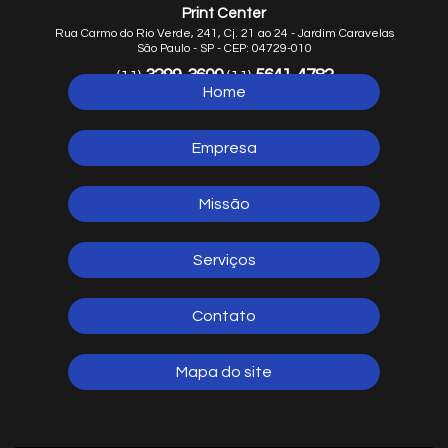
Print Center
Rua Carmo do Rio Verde, 241, Cj. 21 ao 24 - Jardim Caravelas
São Paulo - SP - CEP: 04729-010
3299-3600
5641-4782
(11)
(11)
Home
5641-1254
(11)
Empresa
Missão
Serviços
Contato
Mapa do site