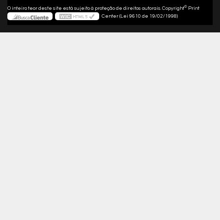
©
O inteiro teor deste site está sujeito à proteção de direitos autorais. Copyright
Print
Center (Lei 9610 de 19/02/1998)