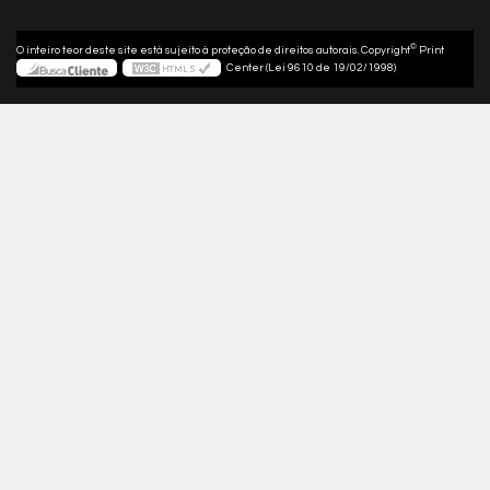
©
O inteiro teor deste site está sujeito à proteção de direitos autorais. Copyright
Print
Center (Lei 9610 de 19/02/1998)