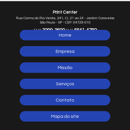
Print Center
Rua Carmo do Rio Verde, 241, Cj. 21 ao 24 - Jardim Caravelas
São Paulo - SP - CEP: 04729-010
3299-3600
5641-4782
(11)
(11)
Home
5641-1254
(11)
Empresa
Missão
Serviços
Contato
Mapa do site