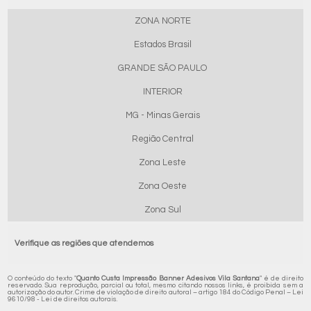
ZONA NORTE
Estados Brasil
GRANDE SÃO PAULO
INTERIOR
MG - Minas Gerais
Região Central
Zona Leste
Zona Oeste
Zona Sul
Verifique as regiões que atendemos
O conteúdo do texto "
Quanto Custa Impressão Banner Adesivos Vila Santana
" é de direito
reservado. Sua reprodução, parcial ou total, mesmo citando nossos links, é proibida sem a
autorização do autor. Crime de violação de direito autoral – artigo 184 do Código Penal –
Lei
9610/98 - Lei de direitos autorais
.