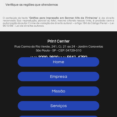
Verifique as regiões que atendemos
O conteúdo do texto "
Gráfica para Impressão em Banner Alto de Pinheiros
" é de direito
reservado. Sua reprodução, parcial ou total, mesmo citando nossos links, é proibida sem a
autorização do autor. Crime de violação de direito autoral – artigo 184 do Código Penal –
Lei
9610/98 - Lei de direitos autorais
.
Print Center
Rua Carmo do Rio Verde, 241, Cj. 21 ao 24 - Jardim Caravelas
São Paulo - SP - CEP: 04729-010
3299-3600
5641-4782
(11)
(11)
Home
5641-1254
(11)
Empresa
Missão
Serviços