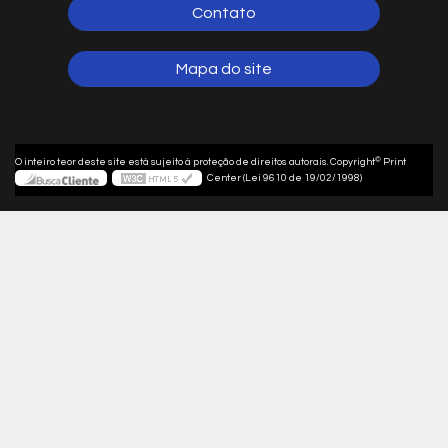
Contato
Mapa do site
©
O inteiro teor deste site está sujeito à proteção de direitos autorais. Copyright
Print
Center (Lei 9610 de 19/02/1998)