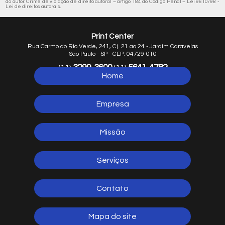
do autor. Crime de violação de direito autoral – artigo 184 do Código Penal –
Lei 9610/98 -
Lei de direitos autorais
.
Print Center
Rua Carmo do Rio Verde, 241, Cj. 21 ao 24 - Jardim Caravelas
São Paulo - SP - CEP: 04729-010
3299-3600
5641-4782
(11)
(11)
Home
5641-1254
(11)
Empresa
Missão
Serviços
Contato
Mapa do site