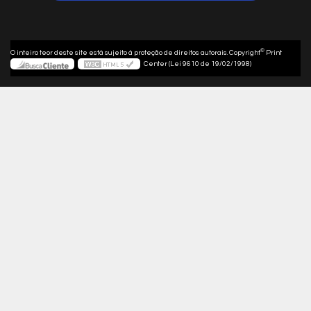
©
O inteiro teor deste site está sujeito à proteção de direitos autorais. Copyright
Print
Center (Lei 9610 de 19/02/1998)