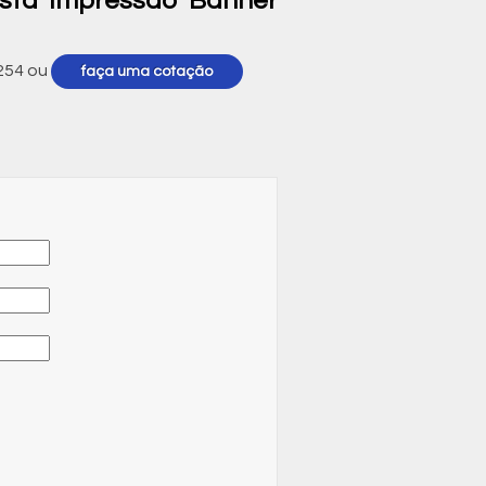
sta Impressão Banner
254
ou
faça uma cotação