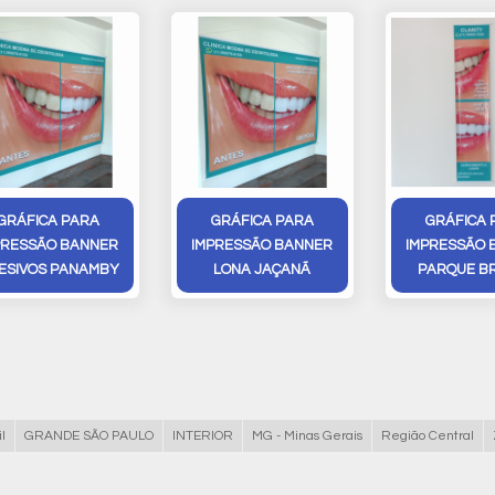
GRÁFICA PARA
GRÁFICA PARA
GRÁFICA 
PRESSÃO BANNER
IMPRESSÃO BANNER
IMPRESSÃO 
ESIVOS PANAMBY
LONA JAÇANÃ
PARQUE BR
l
GRANDE SÃO PAULO
INTERIOR
MG - Minas Gerais
Região Central