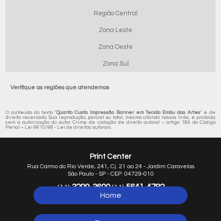
Região Central
Zona Leste
Zona Oeste
Zona Sul
Verifique as regiões que atendemos
O conteúdo do texto "
Quanto Custa Impressão Banner em Tecido Embu das Artes
" é de
direito reservado. Sua reprodução, parcial ou total, mesmo citando nossos links, é proibida
sem a autorização do autor. Crime de violação de direito autoral – artigo 184 do Código
Penal –
Lei 9610/98 - Lei de direitos autorais
.
Print Center
Rua Carmo do Rio Verde, 241, Cj. 21 ao 24 - Jardim Caravelas
São Paulo - SP - CEP: 04729-010
3299-3600
5641-4782
(11)
(11)
Home
5641-1254
(11)