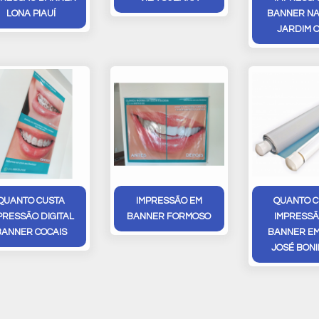
LONA PIAUÍ
BANNER NA
JARDIM 
QUANTO CUSTA
IMPRESSÃO EM
QUANTO C
PRESSÃO DIGITAL
BANNER FORMOSO
IMPRESSÃ
BANNER COCAIS
BANNER EM
JOSÉ BONI