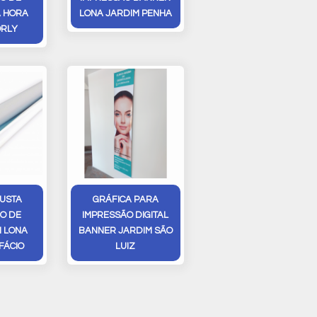
 HORA
LONA JARDIM PENHA
ORLY
USTA
GRÁFICA PARA
O DE
IMPRESSÃO DIGITAL
 LONA
BANNER JARDIM SÃO
FÁCIO
LUIZ