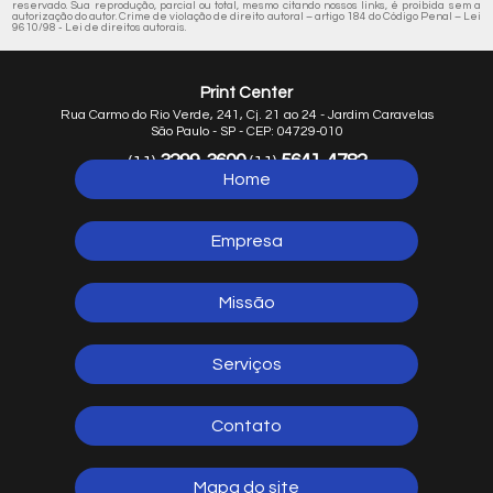
reservado. Sua reprodução, parcial ou total, mesmo citando nossos links, é proibida sem a
autorização do autor. Crime de violação de direito autoral – artigo 184 do Código Penal –
Lei
9610/98 - Lei de direitos autorais
.
Print Center
Rua Carmo do Rio Verde, 241, Cj. 21 ao 24 - Jardim Caravelas
São Paulo - SP - CEP: 04729-010
3299-3600
5641-4782
(11)
(11)
Home
5641-1254
(11)
Empresa
Missão
Serviços
Contato
Mapa do site