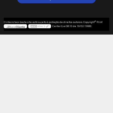
©
O inteiro teor deste site está sujeito à proteção de direitos autorais. Copyright
Print
Center (Lei 9610 de 19/02/1998)