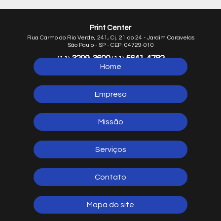
Print Center
Rua Carmo do Rio Verde, 241, Cj. 21 ao 24 - Jardim Caravelas
São Paulo - SP - CEP: 04729-010
3299-3600
5641-4782
(11)
(11)
Home
5641-1254
(11)
Empresa
Missão
Serviços
Contato
Mapa do site