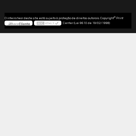
©
O inteiro teor deste site está sujeito à proteção de direitos autorais. Copyright
Print
Center (Lei 9610 de 19/02/1998)