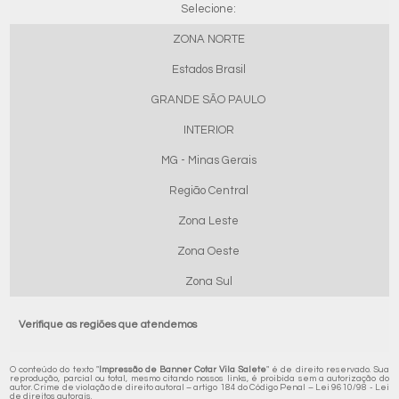
Selecione:
ZONA NORTE
Estados Brasil
GRANDE SÃO PAULO
INTERIOR
MG - Minas Gerais
Região Central
Zona Leste
Zona Oeste
Zona Sul
Verifique as regiões que atendemos
O conteúdo do texto "
Impressão de Banner Cotar Vila Salete
" é de direito reservado. Sua
reprodução, parcial ou total, mesmo citando nossos links, é proibida sem a autorização do
autor. Crime de violação de direito autoral – artigo 184 do Código Penal –
Lei 9610/98 - Lei
de direitos autorais
.