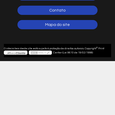
Contato
Mapa do site
©
O inteiro teor deste site está sujeito à proteção de direitos autorais. Copyright
Print
Center (Lei 9610 de 19/02/1998)