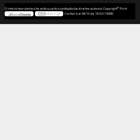
©
O inteiro teor deste site está sujeito à proteção de direitos autorais. Copyright
Print
Center (Lei 9610 de 19/02/1998)