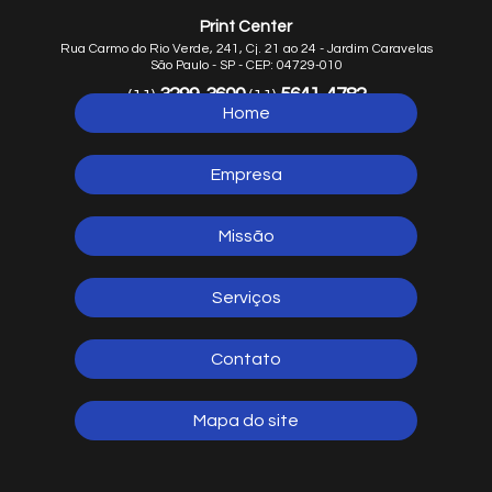
Print Center
Rua Carmo do Rio Verde, 241, Cj. 21 ao 24 - Jardim Caravelas
São Paulo - SP - CEP: 04729-010
3299-3600
5641-4782
(11)
(11)
Home
5641-1254
(11)
Empresa
Missão
Serviços
Contato
Mapa do site