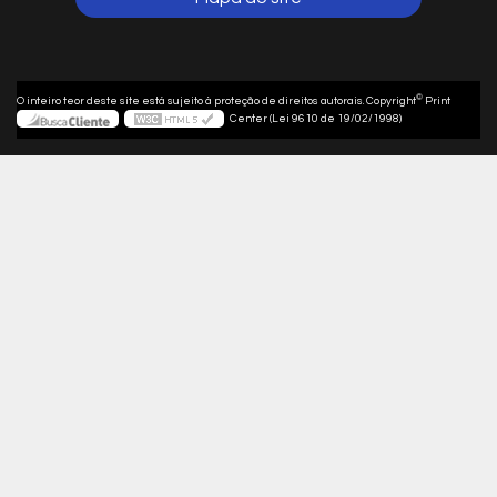
©
O inteiro teor deste site está sujeito à proteção de direitos autorais. Copyright
Print
Center (Lei 9610 de 19/02/1998)