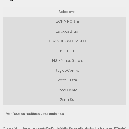
Selecione:
ZONA NORTE
Estados Brasil
GRANDE SÃO PAULO
INTERIOR
MG - Minas Gerais
Região Central
Zona Leste
Zona Oeste
Zona Sul
Verifique as regiões que atendemos
O conteúdo do texto "
Impressão Cartão de Visita Personalizado Jardim Panorama D'Oeste
"