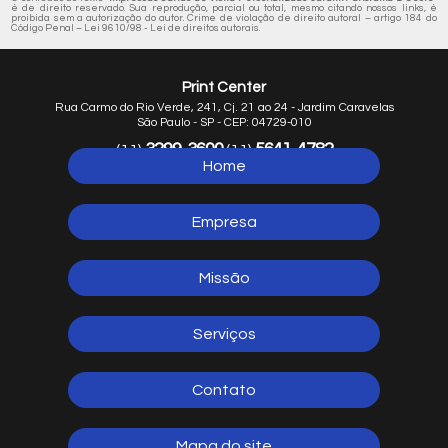
é de direito reservado. Sua reprodução, parcial ou total, mesmo citando nossos links, é
proibida sem a autorização do autor. Crime de violação de direito autoral – artigo 184 do
Código Penal –
Lei 9610/98 - Lei de direitos autorais
.
Print Center
Rua Carmo do Rio Verde, 241, Cj. 21 ao 24 - Jardim Caravelas
São Paulo - SP - CEP: 04729-010
3299-3600
5641-4782
(11)
(11)
Home
5641-1254
(11)
Empresa
Missão
Serviços
Contato
Mapa do site