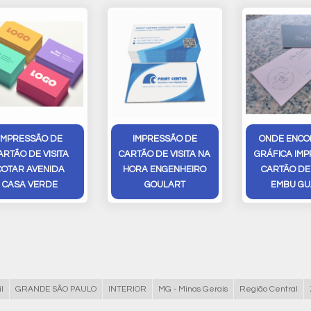
IMPRESSÃO DE
IMPRESSÃO DE
ONDE ENCO
ARTÃO DE VISITA
CARTÃO DE VISITA NA
GRÁFICA IM
COTAR AVENIDA
HORA ENGENHEIRO
CARTÃO DE 
CASA VERDE
GOULART
EMBU GU
l
GRANDE SÃO PAULO
INTERIOR
MG - Minas Gerais
Região Central