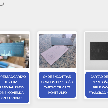
PRESSÃO CARTÃO
ONDE ENCONTRAR
CARTÃO DE 
DE VISITA
GRÁFICA IMPRESSÃO
IMPRESSÃ
ERSONALIZADO
CARTÃO DE VISITA
RELEVO C
OB ENCOMENDA
MONTE ALTO
FRANCISCO 
SANTO AMARO