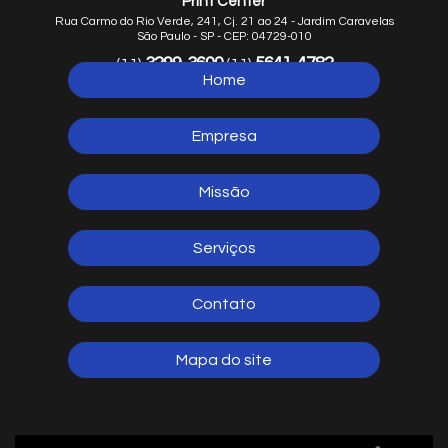
Print Center
Rua Carmo do Rio Verde, 241, Cj. 21 ao 24 - Jardim Caravelas
São Paulo - SP - CEP: 04729-010
3299-3600
5641-4782
(11)
(11)
Home
5641-1254
(11)
Empresa
Missão
Serviços
Contato
Mapa do site