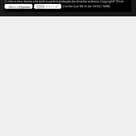
©
O inteiro teor deste site está sujeito à proteção de direitos autorais. Copyright
Print
Center (Lei 9610 de 19/02/1998)