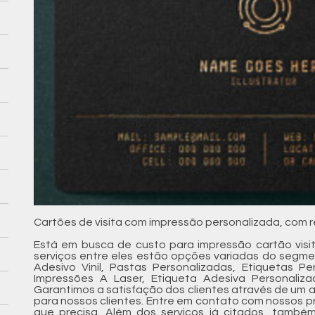
Cartões de visita com impressão personalizada, com re
Está em busca de custo para impressão cartão vis
serviços entre eles estão opções variadas do segm
Adesivo Vinil, Pastas Personalizadas, Etiquetas Pe
Impressões A Laser, Etiqueta Adesiva Personaliza
Garantimos a satisfação dos clientes através de um 
para nossos clientes. Entre em contato com nossos pr
que precisa. Além dos serviços já citados, tamb