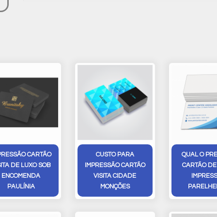
PRESSÃO CARTÃO
CUSTO PARA
QUAL O PR
SITA DE LUXO SOB
IMPRESSÃO CARTÃO
CARTÃO DE 
ENCOMENDA
VISITA CIDADE
IMPRES
PAULÍNIA
MONÇÕES
PARELHE