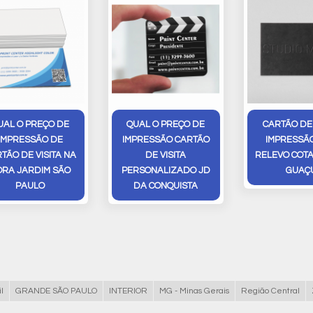
UAL O PREÇO DE
QUAL O PREÇO DE
CARTÃO DE 
IMPRESSÃO DE
IMPRESSÃO CARTÃO
IMPRESSÃ
TÃO DE VISITA NA
DE VISITA
RELEVO COT
ORA JARDIM SÃO
PERSONALIZADO JD
GUAÇ
PAULO
DA CONQUISTA
l
GRANDE SÃO PAULO
INTERIOR
MG - Minas Gerais
Região Central