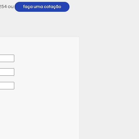
254
ou
faça uma cotação