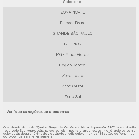
Selecione:
ZONA NORTE
Estados Brasil
GRANDE SÃO PAULO
INTERIOR
MG - Minas Gerais
Região Central
Zona Leste
Zona Oeste
Zona Sul
Verifique as regiões que atendemos
O conteúdo do texto "
Qual o Preço de Cartão de Visita Impressão ABC
" é de direito
reservado. Sua reprodução, parcial ou total, mesmo citando nossos links, é proibida sem a
autorização do autor. Crime de violação de direito autoral – artigo 184 do Código Penal –
Lei
9610/98 - Lei de direitos autorais
.