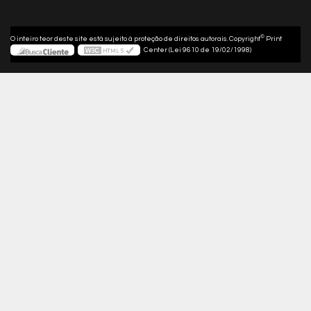
©
O inteiro teor deste site está sujeito à proteção de direitos autorais. Copyright
Print
Center (Lei 9610 de 19/02/1998)