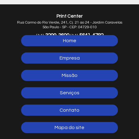
Print Center
Rua Carmo do Rio Verde, 241, Cj. 21 ao 24 - Jardim Caravelas
São Paulo - SP - CEP: 04729-010
3299-3600
5641-4782
(11)
(11)
Home
5641-1254
(11)
Empresa
Missão
Serviços
Contato
Mapa do site